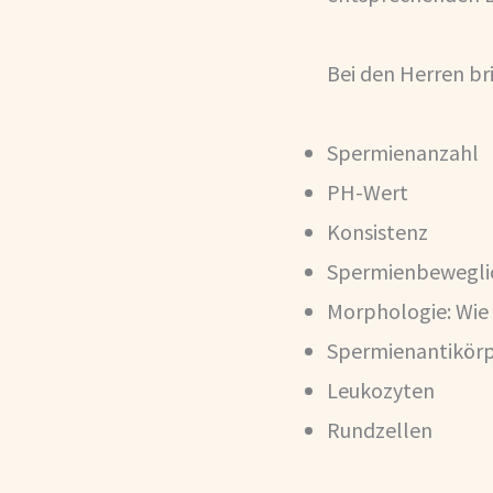
Bei den Herren b
Spermienanzahl
PH-Wert
Konsistenz
Spermienbeweglich
Morphologie: Wie 
Spermienantikör
Leukozyten
Rundzellen