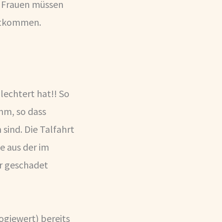
n Frauen müssen
chtkommen.
lechtert hat!! So
hm, so dass
ind. Die Talfahrt
e aus der im
hr geschadet
ogiewert) bereits