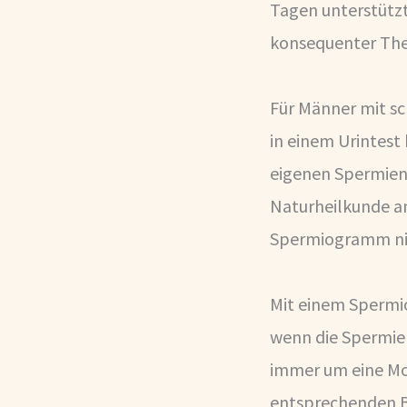
Tagen unterstütz
konsequenter Ther
Für Männer mit s
in einem Urintest
eigenen Spermien
Naturheilkunde a
Spermiogramm nic
Mit einem Spermi
wenn die Spermien
immer um eine Mo
entsprechenden B