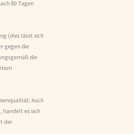
nach 80 Tagen
 (dies lässt sich
er gegen die
rungsgemäß die
chtem
ienqualität. Auch
 handelt es sich
t der