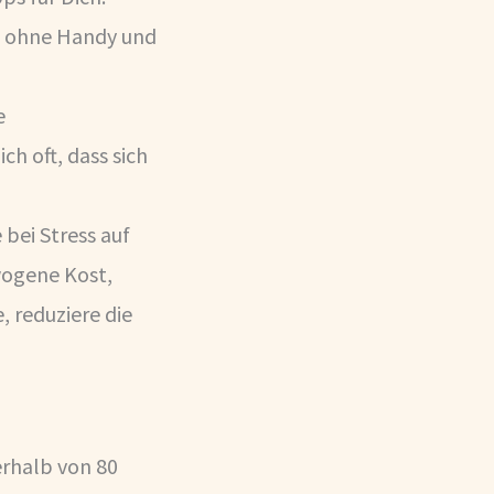
ei ohne Handy und
e
ch oft, dass sich
bei Stress auf
wogene Kost,
 reduziere die
erhalb von 80