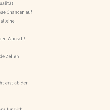
ualität
neue Chancen auf
alleine.
lben Wunsch!
de Zellen
ht erst ab der
ps für Dich: