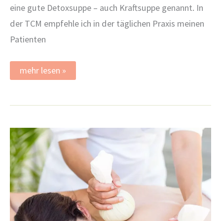
eine gute Detoxsuppe – auch Kraftsuppe genannt. In
der TCM empfehle ich in der täglichen Praxis meinen
Patienten
Power
mehr lesen »
durch
Kraftsuppen
–
wenn
Dir
oft
kalt
ist
&
Du
immer
müde
oder
erkältet
bist