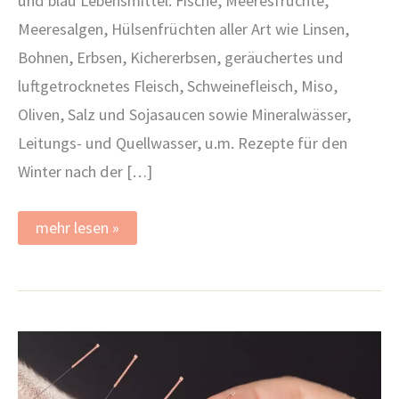
und blau Lebensmittel: Fische, Meeresfrüchte,
Meeresalgen, Hülsenfrüchten aller Art wie Linsen,
Bohnen, Erbsen, Kichererbsen, geräuchertes und
luftgetrocknetes Fleisch, Schweinefleisch, Miso,
Oliven, Salz und Sojasaucen sowie Mineralwässer,
Leitungs- und Quellwasser, u.m. Rezepte für den
Winter nach der […]
Die
mehr lesen »
5-
Elemente-
Ernährung
nach
der
TCM
im
Winter