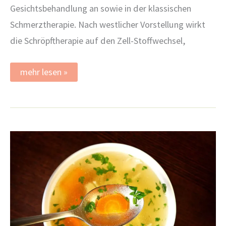
Gesichtsbehandlung an sowie in der klassischen
Schmerztherapie. Nach westlicher Vorstellung wirkt
die Schröpftherapie auf den Zell-Stoffwechsel,
Schröpfen
mehr lesen »
und
Gua
Sha