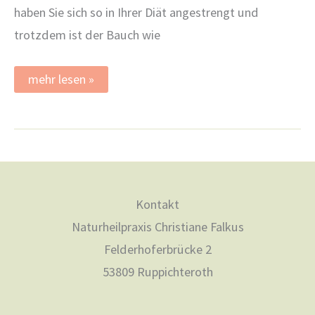
haben Sie sich so in Ihrer Diät angestrengt und
trotzdem ist der Bauch wie
Gesund
mehr lesen »
Abnehmen
mit
TCM
–
wie
geht
das?
Kontakt
Naturheilpraxis Christiane Falkus
Felderhoferbrücke 2
53809 Ruppichteroth