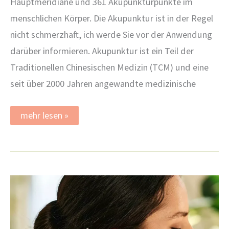
Hauptmeridiane und 361 Akupunkturpunkte im
menschlichen Körper. Die Akupunktur ist in der Regel
nicht schmerzhaft, ich werde Sie vor der Anwendung
darüber informieren. Akupunktur ist ein Teil der
Traditionellen Chinesischen Medizin (TCM) und eine
seit über 2000 Jahren angewandte medizinische
Akupunktur,
mehr lesen »
Leitbahnen
und
Meridiane,
Qi-
Fluß:
Was
ist
das?