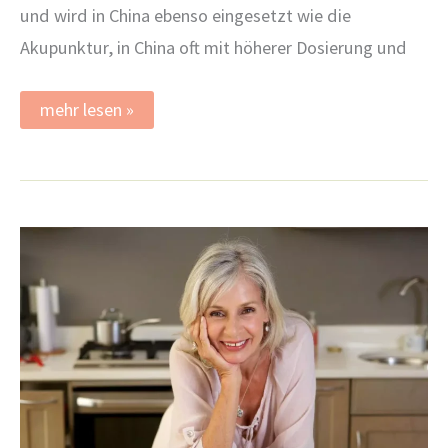
und wird in China ebenso eingesetzt wie die
Akupunktur, in China oft mit höherer Dosierung und
Kräutertherapie
mehr lesen »
TCM
–
Vielfältige
Unterstützung
für
Körper,
Seele
&
Geist