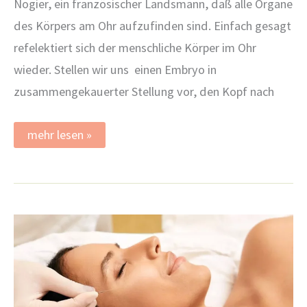
Nogier, ein französischer Landsmann, daß alle Organe
des Körpers am Ohr aufzufinden sind. Einfach gesagt
refelektiert sich der menschliche Körper im Ohr
wieder. Stellen wir uns einen Embryo in
zusammengekauerter Stellung vor, den Kopf nach
Ohrakupunktur
mehr lesen »
–
Einmalnadeln,
Laserakupunktur,
Samenkörner: