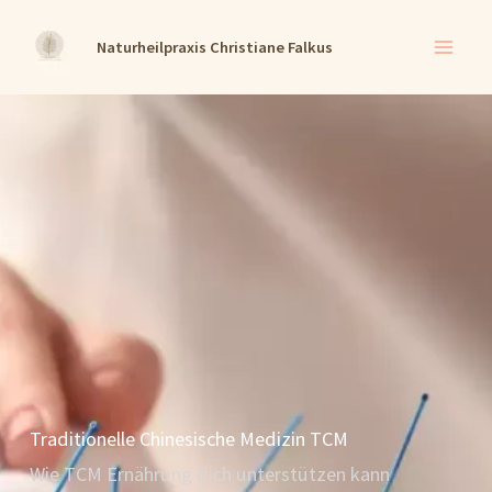
Zum
Naturheilpraxis Christiane Falkus
Inhalt
springen
Traditionelle Chinesische Medizin TCM
Wie TCM Ernährung dich unterstützen kann