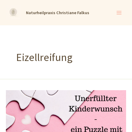
Zum
Naturheilpraxis Christiane Falkus
Inhalt
springen
Eizellreifung