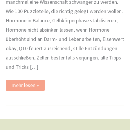
manchmal eine Wissenschaft schwanger zu werden.
Wie 100 Puzzleteile, die richtig gelegt werden wollen.
Hormone in Balance, Gelbkörperphase stabilisieren,
Hormone nicht absinken lassen, wenn Hormone
überhöht sind an Darm- und Leber arbeiten, Eisenwert
okay, Q10 feuert ausreichend, stille Entzündungen
ausschließen, Zellen bestenfalls verjüngen, alle Tipps
und Tricks […]
Der
mehr lesen »
Kinderwunsch
als
Puzzle
mit
100
Teilen