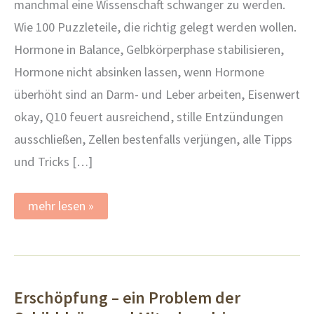
manchmal eine Wissenschaft schwanger zu werden.
Wie 100 Puzzleteile, die richtig gelegt werden wollen.
Hormone in Balance, Gelbkörperphase stabilisieren,
Hormone nicht absinken lassen, wenn Hormone
überhöht sind an Darm- und Leber arbeiten, Eisenwert
okay, Q10 feuert ausreichend, stille Entzündungen
ausschließen, Zellen bestenfalls verjüngen, alle Tipps
und Tricks […]
Der
mehr lesen »
Kinderwunsch
als
Puzzle
mit
100
Teilen
Erschöpfung – ein Problem der