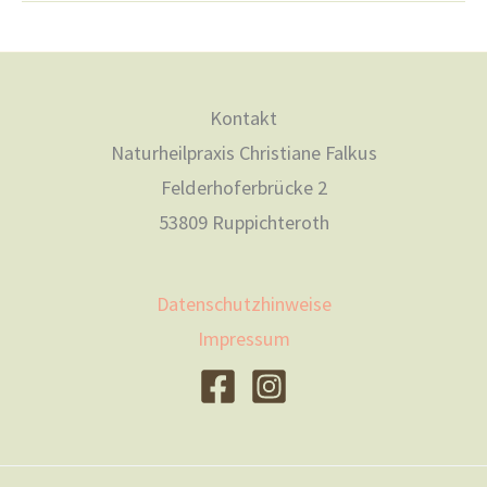
der
Schilddrüse
und
Mitochondrien
Kontakt
Naturheilpraxis Christiane Falkus
Felderhoferbrücke 2
53809 Ruppichteroth
Datenschutzhinweise
Impressum