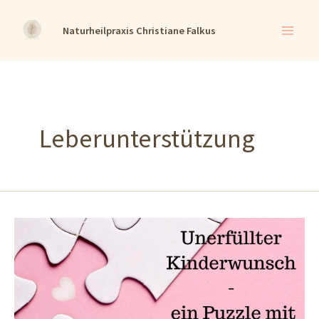
Zum
Naturheilpraxis Christiane Falkus
Inhalt
springen
Leberunterstützung