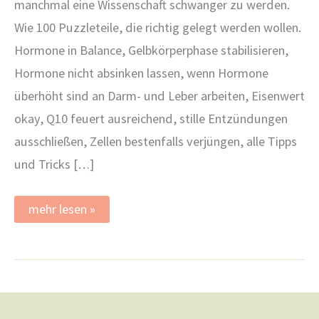
manchmal eine Wissenschaft schwanger zu werden.
Wie 100 Puzzleteile, die richtig gelegt werden wollen.
Hormone in Balance, Gelbkörperphase stabilisieren,
Hormone nicht absinken lassen, wenn Hormone
überhöht sind an Darm- und Leber arbeiten, Eisenwert
okay, Q10 feuert ausreichend, stille Entzündungen
ausschließen, Zellen bestenfalls verjüngen, alle Tipps
und Tricks […]
Der
mehr lesen »
Kinderwunsch
als
Puzzle
mit
100
Teilen